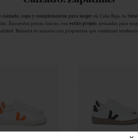
calzado, ropa y complementos para mujer
tien
de
en Cabo Rojo, tu
estilo propio
ián. Encuentra piezas únicas, con
, pensadas para muj
alidad. Renueva tu armario con propuestas que combinan tendencia