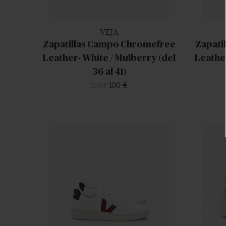
VEJA
Zapatillas Campo Chromefree
Zapati
Leather- White / Mulberry (del
Leather
36 al 41)
100 €
150 €