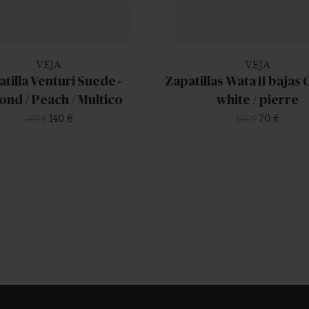
VEJA
VEJA
tilla Venturi Suede -
Zapatillas Wata II bajas 
nd / Peach / Multico
white / pierre
140 €
70 €
185 €
125 €