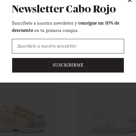
×
Newsletter Cabo Rojo
VEJA
VEJA
consigue un 10% de
Suscríbete a nuestro newsletter y
llas Campo Chromefree
Zapatillas V-12 Leather -
descuento
en tu primera compra.
- White / Fury (del 36 al
Black / Dune (del 36 a
100 €
40)
160 €
110 €
140 €
SUSCRIBIRME