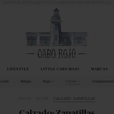
GASTOS DE ENVÍO GRATUITOS A PARTIR DE 150€ (EN PENÍNSULA)
LIFESTYLE
LITTLE CABO ROJO
MARCAS
r todo
Rebajas
Ropa
Calzado
Complemento
INICIO
MUJER
CALZADO: ZAPATILLAS
Calzado: Zapatillas