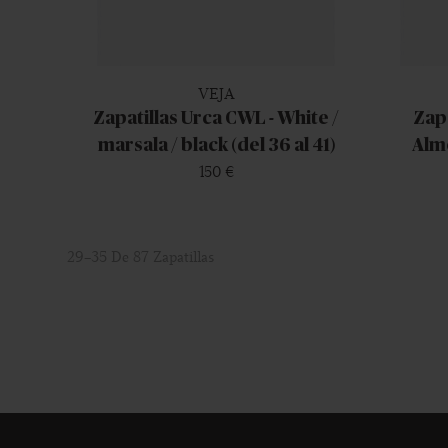
VEJA
Zapatillas Urca CWL - White /
Zapa
marsala / black (del 36 al 41)
Almo
150 €
29-35 De 87 Zapatillas