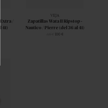
VEJA
 Extra /
Zapatillas Wata II Ripstop -
l 41)
Nautico / Pierre (del 36 al 41)
100 €
135 €