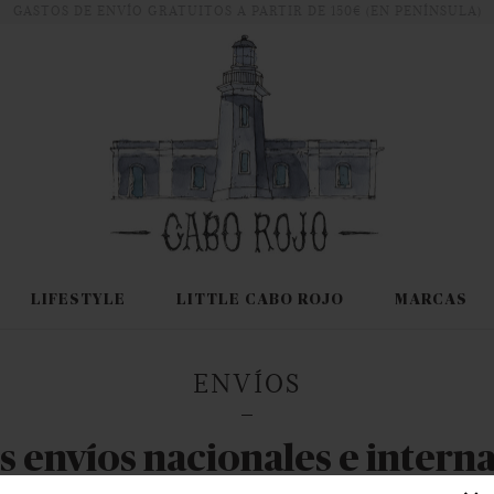
GASTOS DE ENVÍO GRATUITOS A PARTIR DE 150€ (EN PENÍNSULA)
LIFESTYLE
LITTLE CABO ROJO
MARCAS
ENVÍOS
envíos nacionales e intern