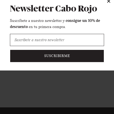
×
Newsletter Cabo Rojo
de la dirección de envío que nos indiques.
consigue un 10% de
Suscríbete a nuestro newsletter y
descuento
en tu primera compra.
cio de mensajería. Los costes de envío incluyen en todos los 
asa, arancel o recargo. Éstos irán siempre a cuenta del cliente
 escríbenos a infocaborojo@gmail.com para que podamos calcula
SUSCRIBIRME
 us at infocaborojo@gmail.com for any infos or to place 