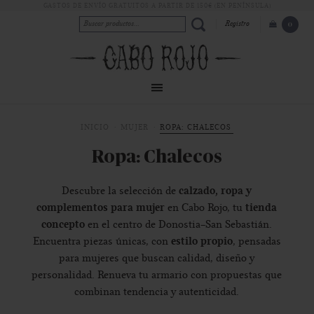
GASTOS DE ENVÍO GRATUITOS A PARTIR DE 150€ (EN PENÍNSULA)
Registro
0
INICIO
MUJER
ROPA: CHALECOS
Ropa: Chalecos
calzado, ropa y
Descubre la selección de
complementos para mujer
tienda
en Cabo Rojo, tu
concepto
en el centro de Donostia-San Sebastián.
estilo propio
Encuentra piezas únicas, con
, pensadas
para mujeres que buscan calidad, diseño y
personalidad. Renueva tu armario con propuestas que
combinan tendencia y autenticidad.