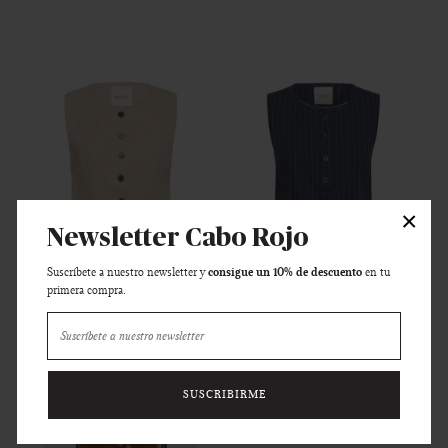
×
Newsletter Cabo Rojo
consigue un 10% de descuento
Suscríbete a nuestro newsletter y
en tu
PART TWO
PART TWO
primera compra.
Chaleco Azania - neutral
Chaleco Azania - azul
119 €
119 €
SUSCRIBIRME
-20%