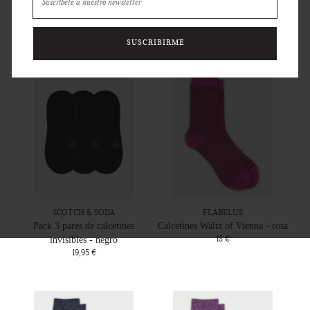
Calcetines altos de running -
Pack 3 pares de calcetines
mineral/white
invisibles - blanco
21,95 €
19,95 €
SUSCRIBIRME
SCOTCH & SODA
FLABELUS
Pack 3 pares de calcetines
Calcetines Waltz of Vienna - rosa
18 €
invisibles - negro
19,95 €