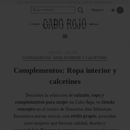
GASTOS DE ENVÍO GRATUITOS A PARTIR DE 150€ (EN PENÍNSULA)
Registro
0
INICIO
MUJER
COMPLEMENTOS: ROPA INTERIOR Y CALCETINES
Complementos: Ropa interior y
calcetines
calzado, ropa y
Descubre la selección de
complementos para mujer
tienda
en Cabo Rojo, tu
concepto
en el centro de Donostia-San Sebastián.
estilo propio
Encuentra piezas únicas, con
, pensadas
para mujeres que buscan calidad, diseño y