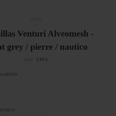
VEJA
illas Venturi Alveomesh -
t grey / pierre / nautico
140 €
175 €
A OPCIÓN:
A TALLA: