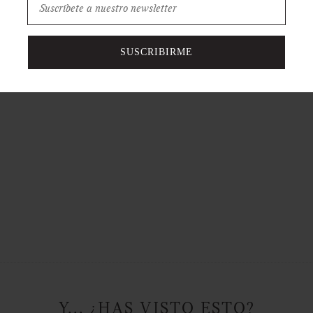
El Alveomesh
SUSCRIBIRME
de poliéster 
flexibilidad 
Y... ¿HAS VISTO ESTO?