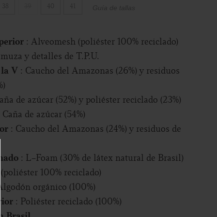
38
39
40
41
Guía de tallas
perior
: Alveomesh (poliéster 100% reciclado)
amuza y detalles de T.P.U.
 la V
: Caucho del Amazonas (26%) y residuos
%)
Caña de azúcar (52%) y poliéster reciclado (23%)
: Caña de azúcar (54%)
ior
: Caucho del Amazonas (24%) y residuos de
chado
: L-Foam (30% de látex natural de Brasil)
 (poliéster 100% reciclado)
 Algodón orgánico (100%)
rior
: Poliéster reciclado (100%)
n Brasil