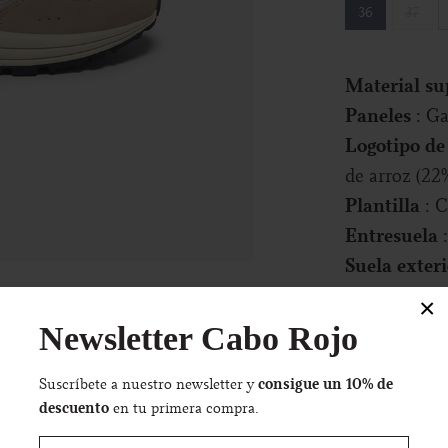
36
37
Material su
Paneles
: G
Logotipo de
de arroz (22
Plantilla
: 
Entresuela
Suela exter
arroz (29%)
×
Látex acol
Newsletter Cabo Rojo
Forro
: Tech
Cordones
:
consigue un 10% de
Suscríbete a nuestro newsletter y
descuento
en tu primera compra.
Cinta poste
Fabricado e