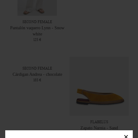
SECOND FEMALE
Pantalón vaquero Lynn - Snow
white
125 €
SECOND FEMALE
Cárdigan Andrea - chocolate
185 €
FLABELUS
Zapato Narnia - Sand
70 €
99 €
×