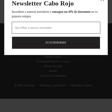
Newsletter Cabo Rojo
consigue un 10% de descuento
Suscríbete a nuestro newsletter y
en tu
primera compra.
SUSCRÍBETE A NUESTRO NEWSLETTER
SUSCRIBIRME
Compra segura
Funcionamiento de la compra
Formas de pago
Envíos
Cambios y devoluciones
© 2026 Cabo Rojo
Términos y condiciones
Aviso sobre cookies