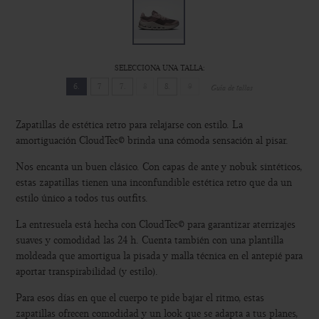
SELECCIONA UNA TALLA:
6.
7
7.
8
8.
9
Guía de tallas
Zapatillas de estética retro para relajarse con estilo. La
amortiguación CloudTec® brinda una cómoda sensación al pisar.
Nos encanta un buen clásico. Con capas de ante y nobuk sintéticos,
estas zapatillas tienen una inconfundible estética retro que da un
estilo único a todos tus outfits.
La entresuela está hecha con CloudTec® para garantizar aterrizajes
suaves y comodidad las 24 h. Cuenta también con una plantilla
moldeada que amortigua la pisada y malla técnica en el antepié para
aportar transpirabilidad (y estilo).
Para esos días en que el cuerpo te pide bajar el ritmo, estas
zapatillas ofrecen comodidad y un look que se adapta a tus planes,