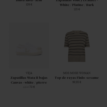
Blusa Alisa - azul
Zapatillas Volley Leather -
109 €
White / Platine / Bark
135 €
VEJA
MOS MOSH WOMAN
Zapatillas Wata II bajas
Top de rayas Finlo -sesame
99,95 €
Canvas - white / pierre
70 €
125 €