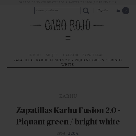
GASTOS DE ENVÍO GRATUITOS A PARTIR DE 150€ (EN PENÍNSULA)
Registro
0
INICIO
MUJER
CALZADO: ZAPATILLAS
ZAPATILLAS KARHU FUSION 2.0 - PIQUANT GREEN / BRIGHT
WHITE
KARHU
Zapatillas Karhu Fusion 2.0 -
Piquant green / bright white
120 €
150 €