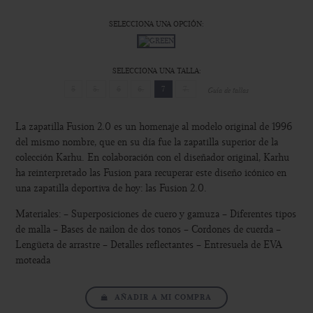
SELECCIONA UNA OPCIÓN:
SELECCIONA UNA TALLA:
5
5.
6
6.
7
7.
Guía de tallas
La zapatilla Fusion 2.0 es un homenaje al modelo original de 1996
del mismo nombre, que en su día fue la zapatilla superior de la
colección Karhu. En colaboración con el diseñador original, Karhu
ha reinterpretado las Fusion para recuperar este diseño icónico en
una zapatilla deportiva de hoy: las Fusion 2.0.
Materiales: - Superposiciones de cuero y gamuza - Diferentes tipos
de malla - Bases de nailon de dos tonos - Cordones de cuerda -
Lengüeta de arrastre - Detalles reflectantes - Entresuela de EVA
moteada
AÑADIR A MI COMPRA