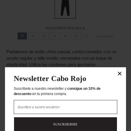
SELECCIONA UNA TALLA:
29
30
31
32
33
34
36
Guía de tallas
Pantalones de estilo chino casual, confeccionados con un
acorte regular y talle medio, rematados con un toque de
elasticidad. Utiliza los cordones para ajustarlos.
×
69% Algodón
Newsletter Cabo Rojo
28% Polyester
3% Elastano
Suscríbete a nuestro newsletter y
consigue un 10% de
descuento
en tu primera compra.
AÑADIR A MI COMPRA
COMPARTIR
SUSCRIBIRME