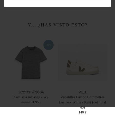
Y... ¿HAS VISTO ESTO?
-20%
SCOTCH & SODA
VEJA
Camiseta melange - sky
Zapatillas Campo Chromefree
31,95 €
Leather- White / Kaki (del 40 al
39,95 €
46)
140 €