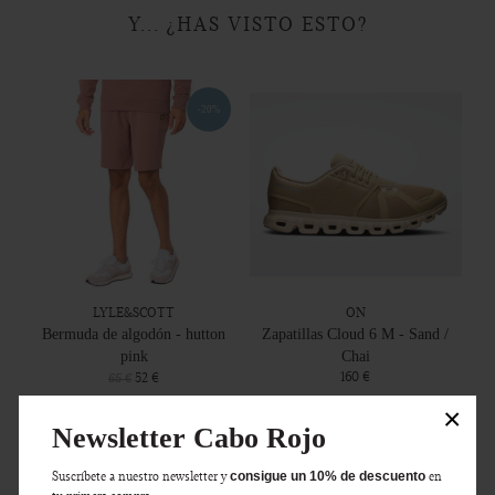
Y... ¿HAS VISTO ESTO?
-20%
LYLE&SCOTT
ON
Bermuda de algodón - hutton
Zapatillas Cloud 6 M - Sand /
pink
Chai
160 €
52 €
65 €
×
Newsletter Cabo Rojo
-20%
Suscríbete a nuestro newsletter y
consigue un 10% de descuento
en