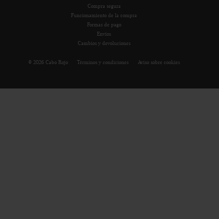
Compra segura
Funcionamiento de la compra
Formas de pago
Envíos
Cambios y devoluciones
© 2026 Cabo Rojo
Términos y condiciones
Aviso sobre cookies