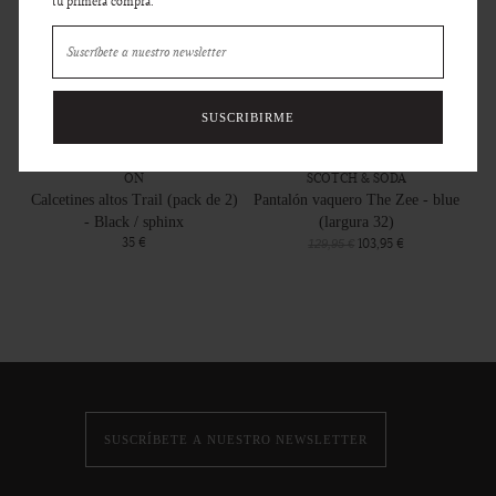
tu primera compra.
SUSCRIBIRME
ON
SCOTCH & SODA
Calcetines altos Trail (pack de 2)
Pantalón vaquero The Zee - blue
- Black / sphinx
(largura 32)
35 €
103,95 €
129,95 €
SUSCRÍBETE A NUESTRO NEWSLETTER