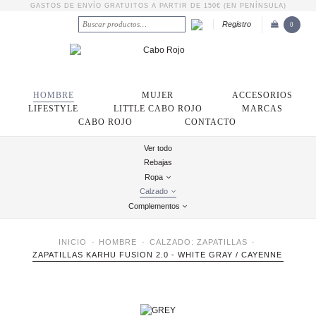
GASTOS DE ENVÍO GRATUITOS A PARTIR DE 150€ (EN PENÍNSULA)
Registro
0
HOMBRE
MUJER
ACCESORIOS
LIFESTYLE
LITTLE CABO ROJO
MARCAS
CABO ROJO
CONTACTO
Ver todo
Rebajas
Ropa
Calzado
Complementos
INICIO
HOMBRE
CALZADO: ZAPATILLAS
ZAPATILLAS KARHU FUSION 2.0 - WHITE GRAY / CAYENNE