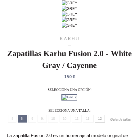
KARHU
Zapatillas Karhu Fusion 2.0 - White
Gray / Cayenne
150 €
SELECCIONA UNA OPCIÓN:
SELECCIONA UNA TALLA:
8
8.
9
9.
10
10.
11
11.
12
Guía de tallas
La zapatilla Fusion 2.0 es un homenaje al modelo original de