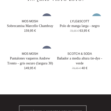
new!
-20%
MOS MOSH
LYLE&SCOTT
Sobrecamisa Marcello Chambray
Polo de manga larga - negro
159,95 €
63,95 €
79,95 €
new!
MOS MOSH
SCOTCH & SODA
Pantalones vaqueros Andrew
Bañador a media altura tie-dye -
Trento - gris oscuro (largura 30)
verde
149,95 €
40 €
79,95 €