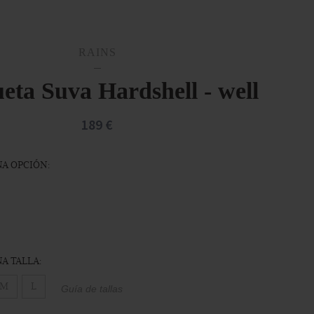
RAINS
eta Suva Hardshell - well
189 €
A OPCIÓN:
A TALLA:
M
L
Guía de tallas