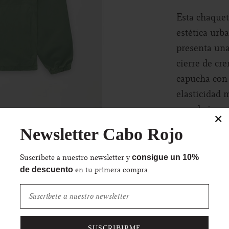
Esta chaque
estética urb
presenta una
cierre de cr
capucha con 
elasticidad 
prenda impre
×
pie o en bici
Newsletter Cabo Rojo
La chaqueta 
Suscríbete a nuestro newsletter y
consigue un 10%
de cremaller
en tu primera compra.
de descuento
la marca aña
minimalista.
tejido 3L con
SUSCRIBIRME