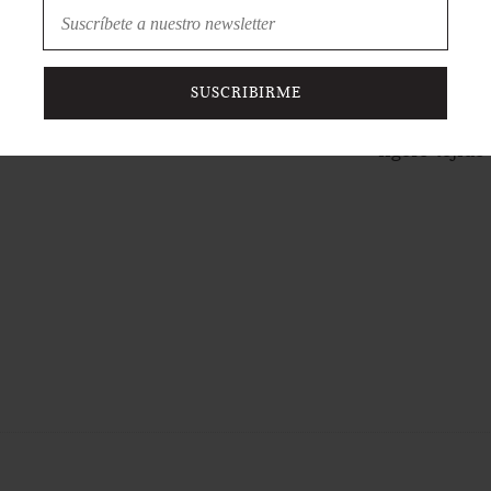
elásticos. U
toque de con
SUSCRIBIRME
La Suva Hard
ligero tejid