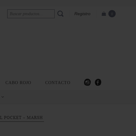
Registro
0
CABO ROJO
CONTACTO
s
L POCKET - MARSH