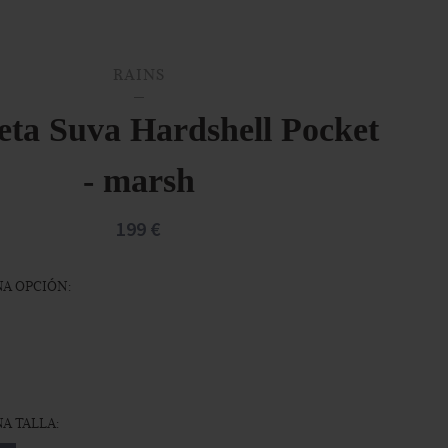
RAINS
ta Suva Hardshell Pocket
- marsh
199 €
A OPCIÓN:
A TALLA: