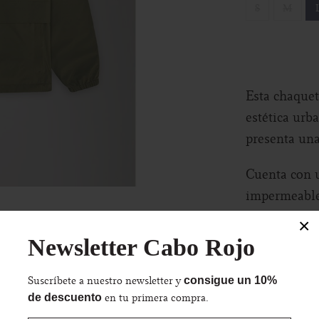
S
M
Esta chaque
estética urb
presenta una
Cuenta con u
impermeable 
ajuste. El t
×
convierte es
Newsletter Cabo Rojo
los desplaza
Suscríbete a nuestro newsletter y
consigue un 10%
Esta chaquet
en tu primera compra.
de descuento
cierre de cr