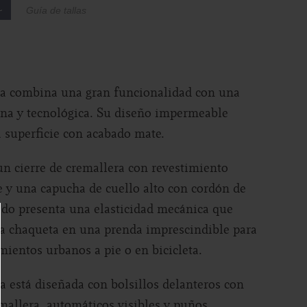
L
Guía de tallas
ta combina una gran funcionalidad con una
ana y tecnológica. Su diseño impermeable
 superficie con acabado mate.
n cierre de cremallera con revestimiento
y una capucha de cuello alto con cordón de
ejido presenta una elasticidad mecánica que
ta chaqueta en una prenda imprescindible para
mientos urbanos a pie o en bicicleta.
a está diseñada con bolsillos delanteros con
emallera, automáticos visibles y puños