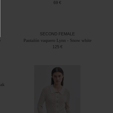
69 €
SECOND FEMALE
e
Pantalón vaquero Lynn - Snow white
125 €
oak