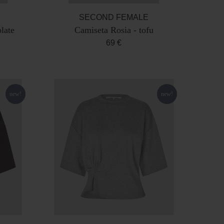
SECOND FEMALE
late
Camiseta Rosia - tofu
69 €
new!
new!