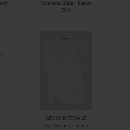
erry
Camiseta Ghita - blanco
79 €
osa
SECOND FEMALE
Top Missouri - blanco