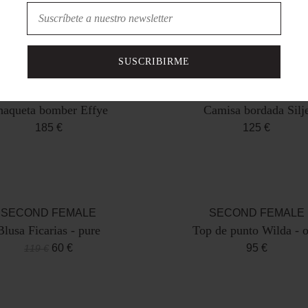
SUSCRIBIRME
SECOND FEMALE
SECOND FEMALE
haqueta bomber Effye
Camisa bordada Silj
185 €
125 €
SECOND FEMALE
SECOND FEMALE
Blusa Ficarias - pure
Top de punto Wilda - 
60 €
95 €
119 €