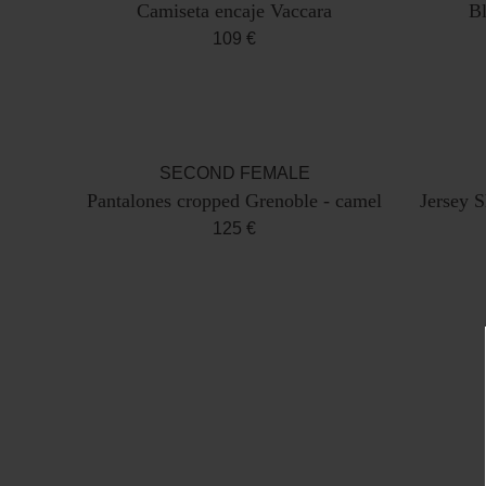
Camiseta encaje Vaccara
Bl
109 €
SECOND FEMALE
Pantalones cropped Grenoble - camel
Jersey S
125 €