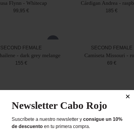
usa Flynn - Whitecap
Cárdigan Andrea - raspb
99,95 €
185 €
new!
SECOND FEMALE
SECOND FEMALE
hailene - dark grey melange
Camiseta Missouri - r
155 €
69 €
×
Newsletter Cabo Rojo
Suscríbete a nuestro newsletter y
consigue un 10%
de descuento
en tu primera compra.